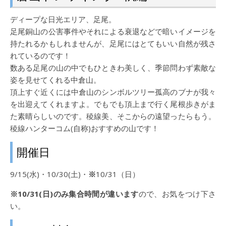
ディープな日光エリア、足尾。
足尾銅山の公害事件やそれによる衰退などで暗いイメージを
持たれるかもしれませんが、足尾にはとてもいい自然が残さ
れているのです！
数ある足尾の山の中でもひときわ美しく、季節問わず素敵な
姿を見せてくれる中倉山。
頂上すぐ近くには中倉山のシンボルツリー孤高のブナが我々
を出迎えてくれますよ。でもでも頂上まで行く尾根歩きがま
た素晴らしいのです。稜線美、そこからの遠望ったらもう。
稜線ハンターコム(自称)おすすめの山です！
開催日
9/15(水)・10/30(土)・
※
10/31（日）
※10/31(日)のみ集合時間が違います
ので、お気をつけ下さ
い。