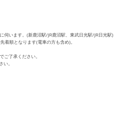
います。(新鹿沼駅/JR鹿沼駅、東武日光駅/JR日光駅)
合、先着順となります(電車の方も含め)。
でご了承ください。
ださい。