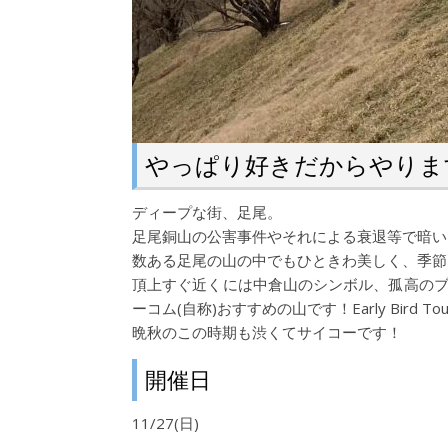
やっぱり好きだからやりま
ディープな街、足尾。
足尾銅山の公害事件やそれによる衰退等で暗い
数ある足尾の山の中でもひときわ美しく、季節
頂上すぐ近くには中倉山のシンボル、孤高のブ
ーコム(自称)おすすめの山です！Early Bi
晩秋のこの時期も渋くてサイコーです！
開催日
11/27(日)