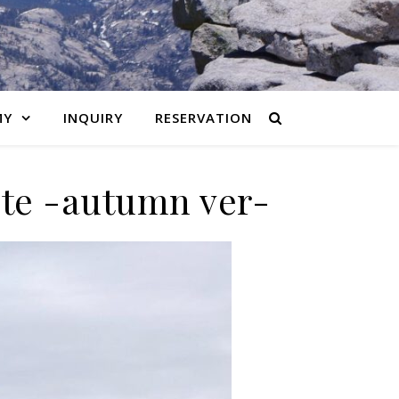
MY
INQUIRY
RESERVATION
ute -autumn ver-