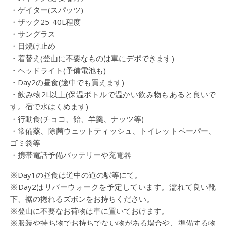
・ゲイター(スパッツ)
・ザック25-40L程度
・サングラス
・日焼け止め
・着替え(登山に不要なものは車にデポできます)
・ヘッドライト(予備電池も)
・Day2の昼食(途中でも買えます)
・飲み物2L以上(保温ボトルで温かい飲み物もあると良いで
す。宿で水はくめます)
・行動食(チョコ、飴、羊羹、ナッツ等)
・常備薬、除菌ウェットティッシュ、トイレットペーパー、
ゴミ袋等
・携帯電話予備バッテリーや充電器
※Day1の昼食は道中の道の駅等にて。
※Day2はリバーウォークを予定しています。濡れて良い靴
下、裾の捲れるズボンをお持ちください。
※登山に不要なお荷物は車に置いておけます。
※服装や持ち物でお持ちでない物がある場合や、準備する物