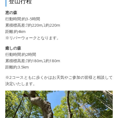
登山行程
恵の森
行動時間:約3-5時間
累積標高差:⤴約220m,⤵約220m
距離:約4km
※リバーウォークとなります。
癒しの森
行動時間:約2時間
累積標高差:⤴約180m,⤵約180m
距離約:3.5km
※2コースともに歩くかはお天気やご参加の皆様と相談して
決定いたします。