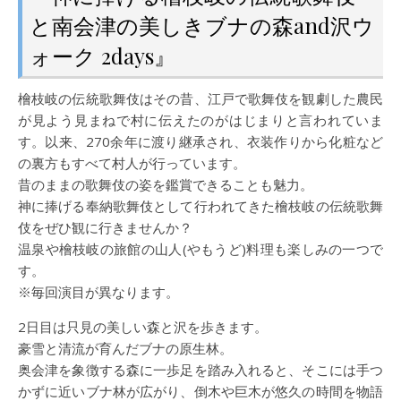
と南会津の美しきブナの森and沢ウ
ォーク 2days』
檜枝岐の伝統歌舞伎はその昔、江戸で歌舞伎を観劇した農民
が見よう見まねで村に伝えたのがはじまりと言われていま
す。以来、270余年に渡り継承され、衣装作りから化粧など
の裏方もすべて村人が行っています。
昔のままの歌舞伎の姿を鑑賞できることも魅力。
神に捧げる奉納歌舞伎として行われてきた檜枝岐の伝統歌舞
伎をぜひ観に行きませんか？
温泉や檜枝岐の旅館の山人(やもうど)料理も楽しみの一つで
す。
※毎回演目が異なります。
2日目は只見の美しい森と沢を歩きます。
豪雪と清流が育んだブナの原生林。
奥会津を象徴する森に一歩足を踏み入れると、そこには手つ
かずに近いブナ林が広がり、倒木や巨木が悠久の時間を物語