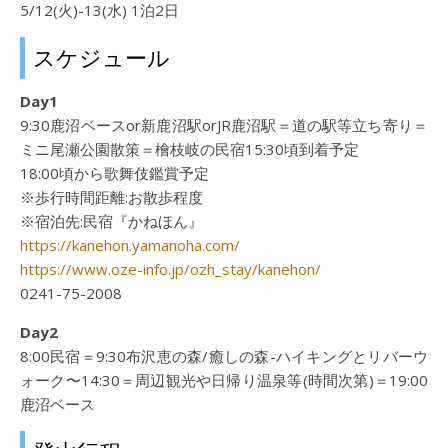
5/12(火)-13(水) 1泊2日
スケジュール
Day1
9:30鹿沼ベースor新鹿沼駅orJR鹿沼駅＝道の駅等立ち寄り＝
ミニ尾瀬公園散策＝檜枝岐の民宿15:30頃到着予定
18:00頃から歌舞伎鑑賞予定
※歩行時間距離:お散歩程度
※宿泊先:民宿『かねほん』
https://kanehon.yamanoha.com/
https://www.oze-info.jp/ozh_stay/kanehon/
0241-75-2008
Day2
8:00民宿＝9:30布沢恵の森/癒しの森-ハイキングとリバーウ
ォーク〜14:30＝周辺観光や日帰り温泉等(時間次第)＝19:00
鹿沼ベース