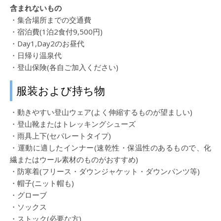
含まれないもの
・集合場所までの交通費
・宿泊費(1泊2食付9,500円)
・Day1,Day2のお昼代
・日帰り温泉代
・登山保険(各自ご加入ください)
服装および持ち物
・動きやすい登山ウェア(よく伸縮するものが望ましい)
・登山靴またはトレッキングシューズ
・雨具上下(セパレートタイプ)
・運動に適したインナー(速乾性・保温性のあるもので、化
繊またはウール素材のものがおすすめ)
・防寒着(フリース・ダウンジャケット・ダウンパンツ等)
・帽子(ニット帽も)
・グローブ
・ソックス
・ストック(必要な方)