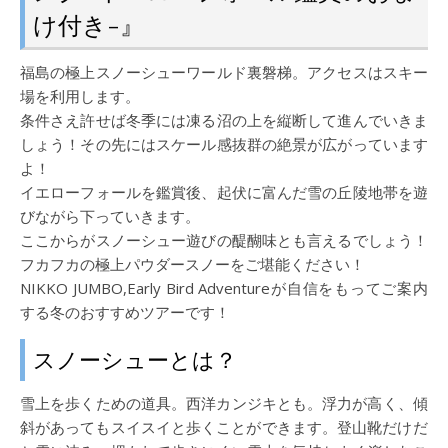
け付き-』
福島の極上スノーシューワールド裏磐梯。アクセスはスキー
場を利用します。
条件さえ許せば冬季には凍る沼の上を縦断して進んでいきま
しょう！その先にはスケール感抜群の絶景が広がっています
よ！
イエローフォールを鑑賞後、起伏に富んだ雪の丘陵地帯を遊
びながら下っていきます。
ここからがスノーシュー遊びの醍醐味とも言えるでしょう！
フカフカの極上パウダースノーをご堪能ください！
NIKKO JUMBO,Early Bird Adventureが自信をもってご案内
する冬のおすすめツアーです！
スノーシューとは？
雪上を歩くための道具。西洋カンジキとも。浮力が高く、傾
斜があってもスイスイと歩くことができます。登山靴だけだ